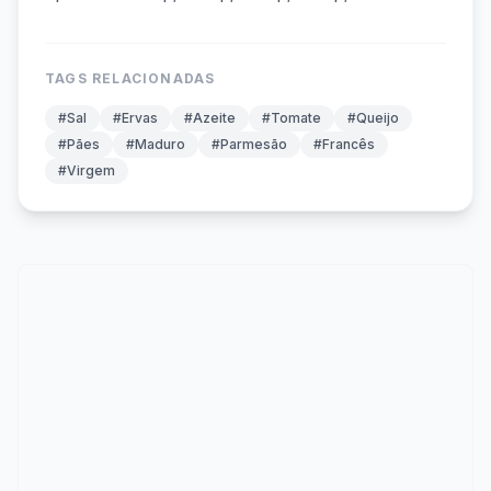
TAGS RELACIONADAS
#Sal
#Ervas
#Azeite
#Tomate
#Queijo
#Pães
#Maduro
#Parmesão
#Francês
#Virgem