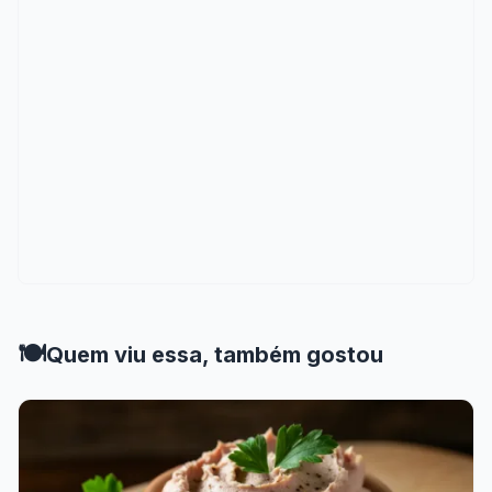
🍽️
Quem viu essa, também gostou