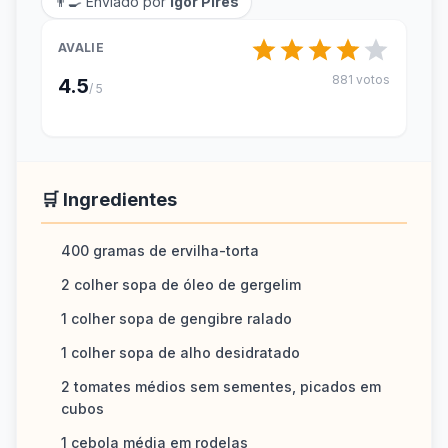
👨‍🍳 Enviado por
Igor Pires
AVALIE
881 votos
4.5
/ 5
🛒 Ingredientes
400 gramas de ervilha-torta
2 colher sopa de óleo de gergelim
1 colher sopa de gengibre ralado
1 colher sopa de alho desidratado
2 tomates médios sem sementes, picados em
cubos
1 cebola média em rodelas