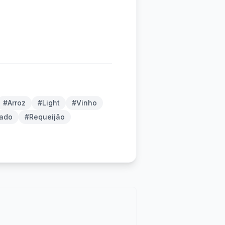
#Arroz
#Light
#Vinho
ado
#Requeijão