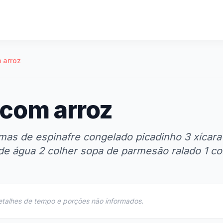
 arroz
 com arroz
mas de espinafre congelado picadinho 3 xícara
 de água 2 colher sopa de parmesão ralado 1 co
etalhes de tempo e porções não informados.