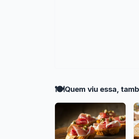
🍽️
Quem viu essa, tam