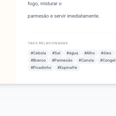
fogo, misturar o
parmesão e servir imediatamente.
TAGS RELACIONADAS
#Cebola
#Sal
#água
#Alho
#óleo
#Branco
#Parmesão
#Canola
#Congel
#Picadinho
#Espinafre