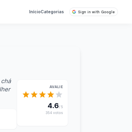
Início
Categorias
 chá
AVALIE
lher
4.6
/ 5
354 votos