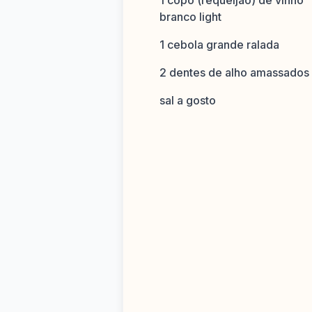
1 copo (requeijão) de vinho
branco light
1 cebola grande ralada
2 dentes de alho amassados
sal a gosto