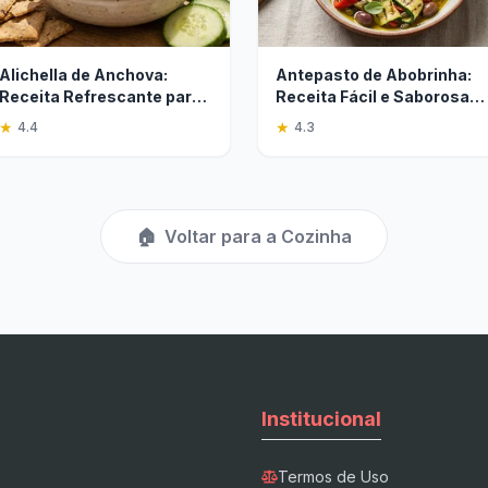
Alichella de Anchova:
Antepasto de Abobrinha:
Receita Refrescante para
Receita Fácil e Saborosa
o Verão
para Entradas
★
★
4.4
4.3
🏠
Voltar para a Cozinha
Institucional
Termos de Uso