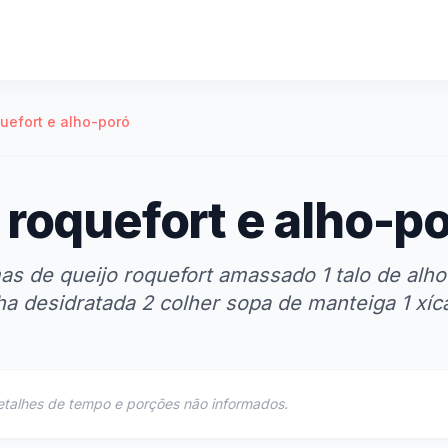
quefort e alho-poró
 roquefort e alho-p
as de queijo roquefort amassado 1 talo de alh
nha desidratada 2 colher sopa de manteiga 1 xíc
etalhes de tempo e porções não informados.