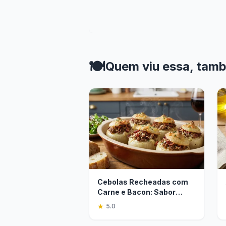
🍽️
Quem viu essa, tam
Cebolas Recheadas com
Carne e Bacon: Sabor
Caseiro ao Forno
★
5.0