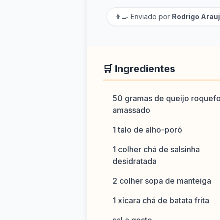
👨‍🍳 Enviado por
Rodrigo Arau
🛒 Ingredientes
50 gramas de queijo roquefo
amassado
1 talo de alho-poró
1 colher chá de salsinha
desidratada
2 colher sopa de manteiga
1 xícara chá de batata frita