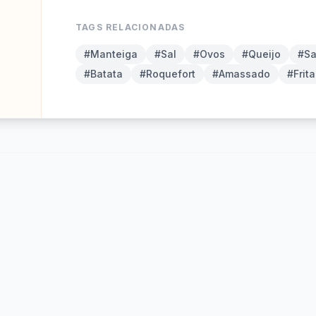
TAGS RELACIONADAS
#Manteiga
#Sal
#Ovos
#Queijo
#Sa
#Batata
#Roquefort
#Amassado
#Frita