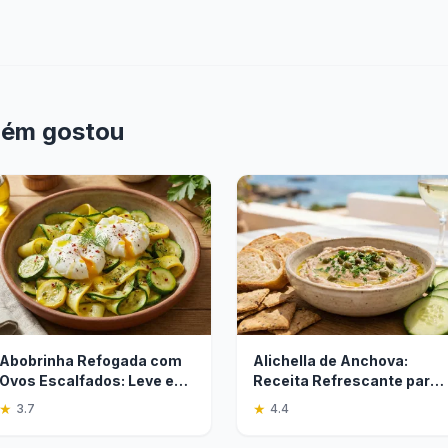
bém gostou
Abobrinha Refogada com
Alichella de Anchova:
Ovos Escalfados: Leve e
Receita Refrescante para
Saborosa
o Verão
★
★
3.7
4.4