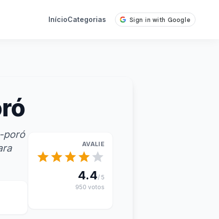
Início
Categorias
oró
o-poró
AVALIE
ara
4.4
/ 5
950 votos