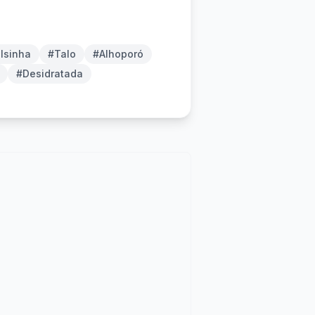
lsinha
#Talo
#Alhoporó
#Desidratada