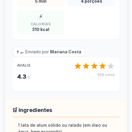
5 min
4 porções
⚡
CALORIAS
310 kcal
👨‍🍳 Enviado por
Mariana Costa
AVALIE
558 votos
4.3
/ 5
🛒 Ingredientes
1 lata de atum sólido ou ralado (em óleo ou
água, bem escorrido)