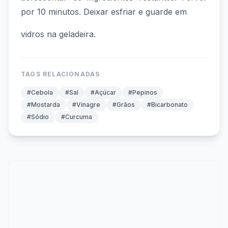
por 10 minutos. Deixar esfriar e guarde em
vidros na geladeira.
TAGS RELACIONADAS
#Cebola
#Sal
#Açúcar
#Pepinos
#Mostarda
#Vinagre
#Grãos
#Bicarbonato
#Sódio
#Curcuma