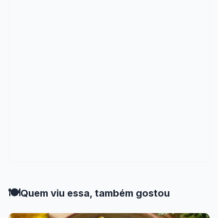
🍽️
Quem viu essa, também gostou