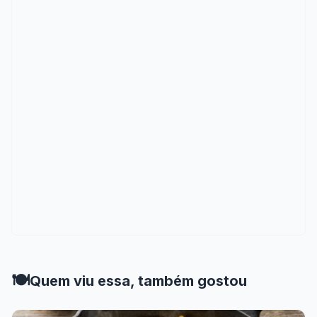
🍽️
Quem viu essa, também gostou