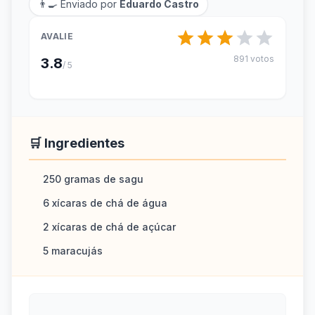
👨‍🍳 Enviado por
Eduardo Castro
AVALIE
891 votos
3.8
/ 5
🛒 Ingredientes
250 gramas de sagu
6 xícaras de chá de água
2 xícaras de chá de açúcar
5 maracujás