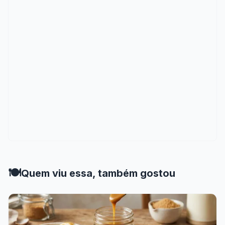
🍽️
Quem viu essa, também gostou