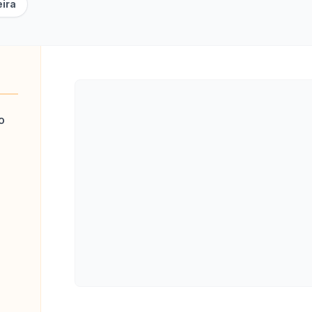
ira
o