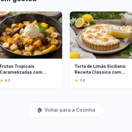
Frutas Tropicais
Torta de Limão Siciliano:
Caramelizadas com
Receita Clássica com
Especiarias: Receita Fácil
Merengue
★
★
4.0
3.8
🏠
Voltar para a Cozinha