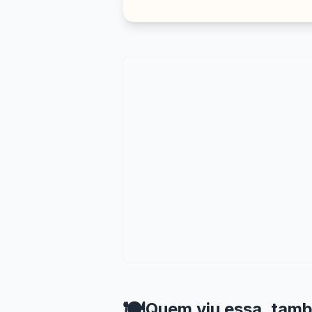
🍽️
Quem viu essa, tam