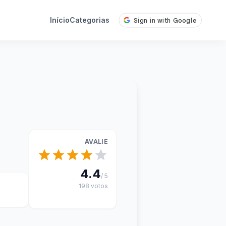
Início
Categorias
AVALIE
4.4
/ 5
198 votos