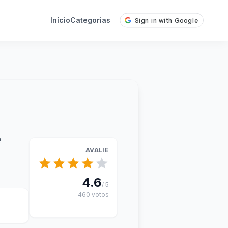
Início
Categorias
e
AVALIE
4.6
/ 5
460 votos