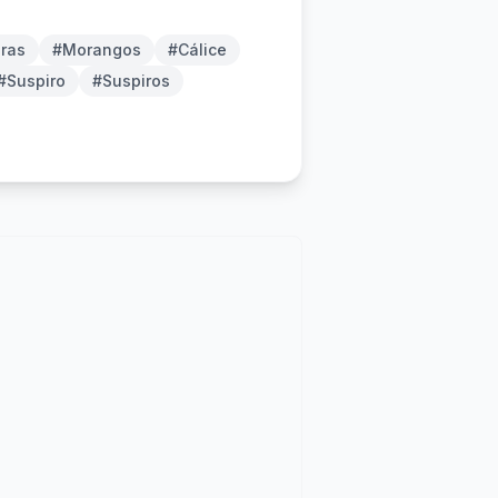
ras
#Morangos
#Cálice
#Suspiro
#Suspiros