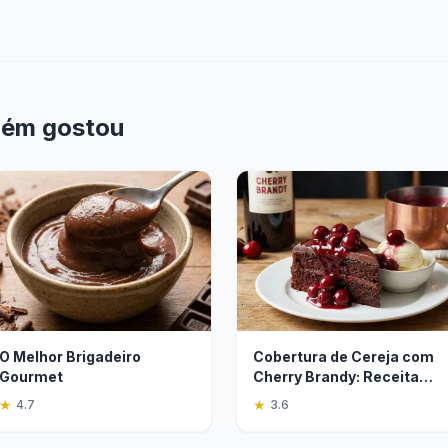
bém gostou
O Melhor Brigadeiro
Cobertura de Cereja com
Gourmet
Cherry Brandy: Receita
Fácil e Saborosa
★
★
4.7
3.6