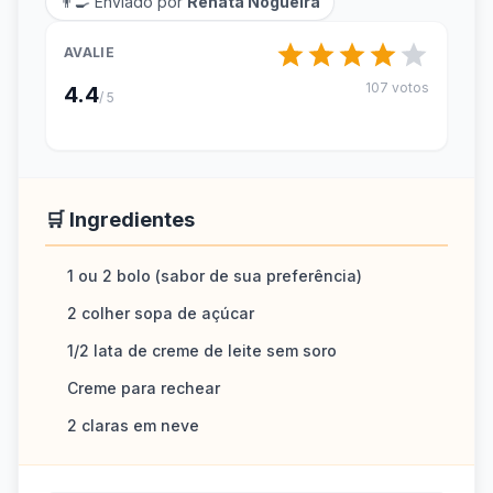
👨‍🍳 Enviado por
Renata Nogueira
AVALIE
107 votos
4.4
/ 5
🛒 Ingredientes
1 ou 2 bolo (sabor de sua preferência)
2 colher sopa de açúcar
1/2 lata de creme de leite sem soro
Creme para rechear
2 claras em neve