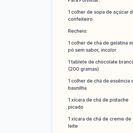
Para Polvilhar:
1 colher de sopa de açúcar 
confeiteiro
Recheio:
1 colher de chá de gelatina 
pó sem sabor, incolor
1 tablete de chocolate branc
(200 gramas)
1 colher de chá de essência 
baunilha
1 xícara de chá de pistache
picado
1 xícara de chá de creme de
leite