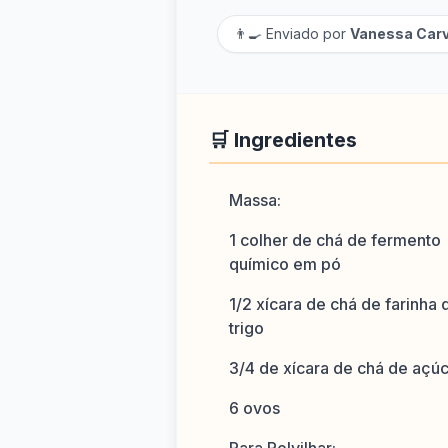
👨‍🍳 Enviado por
Vanessa Car
🛒 Ingredientes
Massa:
1 colher de chá de fermento
químico em pó
1/2 xícara de chá de farinha 
trigo
3/4 de xícara de chá de açú
6 ovos