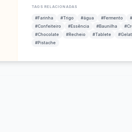
TAGS RELACIONADAS
#Farinha
#Trigo
#água
#Fermento
#Confeiteiro
#Essência
#Baunilha
#C
#Chocolate
#Recheio
#Tablete
#Gelat
#Pistache