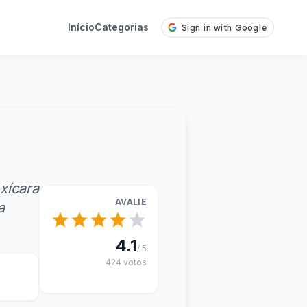
Início
Categorias
xícara
AVALIE
a
4.1
/ 5
424 votos