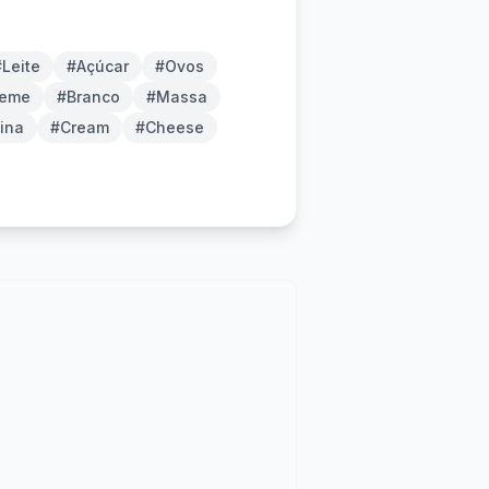
#Leite
#Açúcar
#Ovos
reme
#Branco
#Massa
ina
#Cream
#Cheese