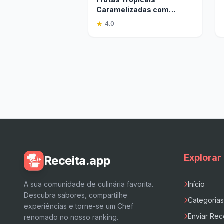
Caramelizadas com
Especiarias: Receita Fácil
★
4.0
Explorar
Receita.app
A sua comunidade de culinária favorita.
Início
Descubra sabores, compartilhe
Categorias
experiências e torne-se um Chef
Enviar Rec
renomado no nosso ranking.