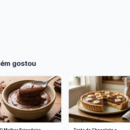
bém gostou
O Melhor Brigadeiro
Torta de Chocolate e