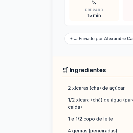
🔪
PREPARO
15 min
👨‍🍳 Enviado por
Alexandre Ca
🛒 Ingredientes
2 xícaras (chá) de açúcar
1/2 xícara (chá) de água (par
calda)
1 e 1/2 copo de leite
4 gemas (peneiradas)