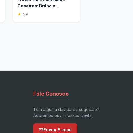
Caseiras: Brilho e
Crocância Perfeitos
★
4.9
Fale Conosco
Tem alguma dúvida ou sugestão?
Adoramos ouvir nossos chefs.
Enviar E-mail