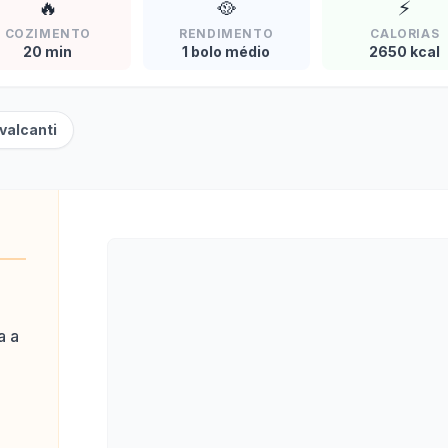
🔥
🥘
⚡
COZIMENTO
RENDIMENTO
CALORIAS
20 min
1 bolo médio
2650 kcal
valcanti
a a