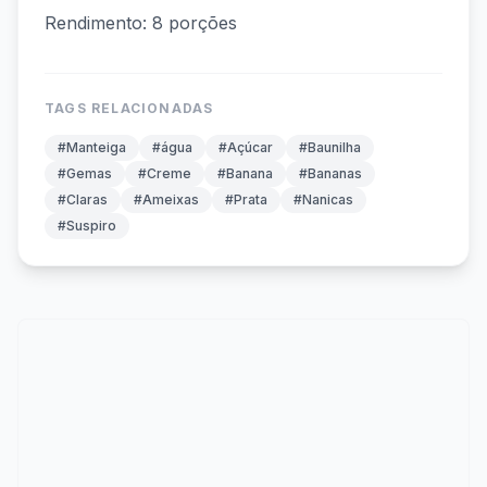
Rendimento: 8 porções
TAGS RELACIONADAS
#Manteiga
#água
#Açúcar
#Baunilha
#Gemas
#Creme
#Banana
#Bananas
#Claras
#Ameixas
#Prata
#Nanicas
#Suspiro