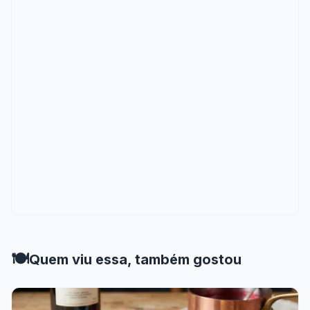
🍽️
Quem viu essa, também gostou