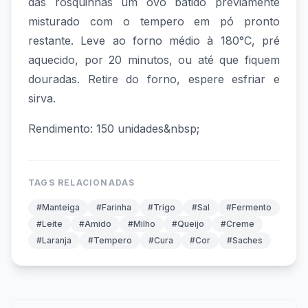
das rosquinhas um ovo batido previamente
misturado com o tempero em pó pronto
restante. Leve ao forno médio à 180°C, pré
aquecido, por 20 minutos, ou até que fiquem
douradas. Retire do forno, espere esfriar e
sirva.
Rendimento: 150 unidades&nbsp;
TAGS RELACIONADAS
#Manteiga
#Farinha
#Trigo
#Sal
#Fermento
#Leite
#Amido
#Milho
#Queijo
#Creme
#Laranja
#Tempero
#Cura
#Cor
#Saches