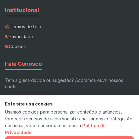
Institucional
Termos de Uso
Privacidade
Cookies
Fale Conosco
Tem alguma dúvida ou sugestão? Adoramos ouvir nossos
chefs.
Enviar E-mail
Este site usa cookies
Usamos cookies para personalizar conteúdo e anúncios,
fornecer recursos de mídia social e analisar nosso tráfego. Ao
continuar, você concorda com nossa
Política de
Privacidade
.
© 2026 Receita.app - Feito com ❤️ e pimenta.