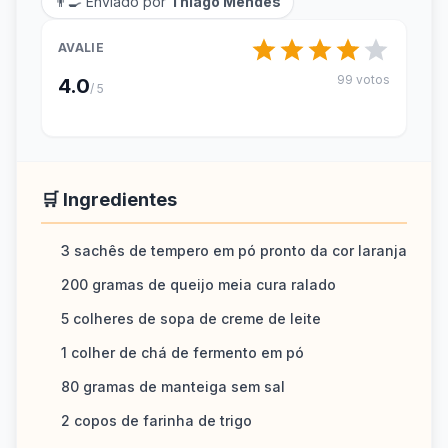
👨‍🍳 Enviado por
Thiago Mendes
AVALIE
99 votos
4.0
/ 5
🛒 Ingredientes
3 sachês de tempero em pó pronto da cor laranja
200 gramas de queijo meia cura ralado
5 colheres de sopa de creme de leite
1 colher de chá de fermento em pó
80 gramas de manteiga sem sal
2 copos de farinha de trigo