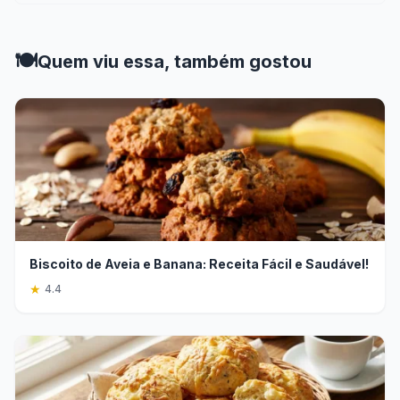
🍽️
Quem viu essa, também gostou
Biscoito de Aveia e Banana: Receita Fácil e Saudável!
★
4.4