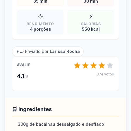
35 min
30 min
🥘
⚡
RENDIMENTO
CALORIAS
4 porções
550 kcal
👨‍🍳 Enviado por
Larissa Rocha
AVALIE
374 votos
4.1
/ 5
🛒 Ingredientes
300g de bacalhau dessalgado e desfiado