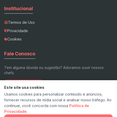
Institucional
Termos de Uso
Privacidade
Cookies
Fale Conosco
Tem alguma dúvida ou sugestão? Adoramos ouvir nossos
chefs.
Enviar E-mail
Este site usa cookies
Usamos cookies para personalizar conteúdo e anúncios,
fornecer recursos de mídia social e analisar nosso tráfego. Ao
continuar, você concorda com nossa
Política de
Privacidade
.
© 2026 Receita.app - Feito com ❤️ e pimenta.