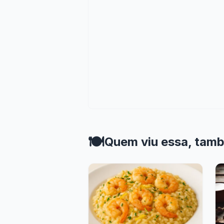
🍽️
Quem viu essa, tam