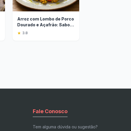
Arroz com Lombo de Porco
Dourado e Açafrão: Sabor
Único
★
3.8
Fale Conosco
Tem alguma dúvida ou sugestão?