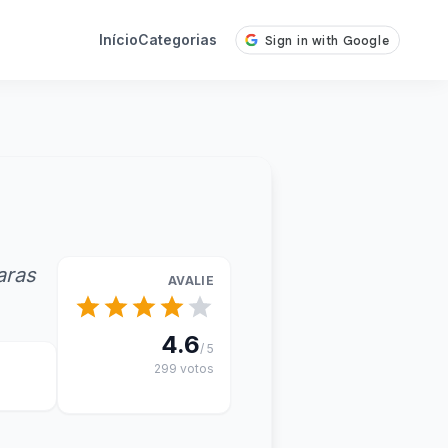
Início
Categorias
aras
AVALIE
4.6
/ 5
299 votos