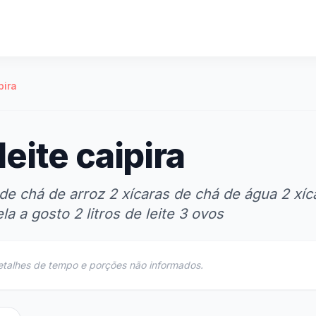
pira
eite caipira
 de chá de arroz 2 xícaras de chá de água 2 xíc
a a gosto 2 litros de leite 3 ovos
etalhes de tempo e porções não informados.