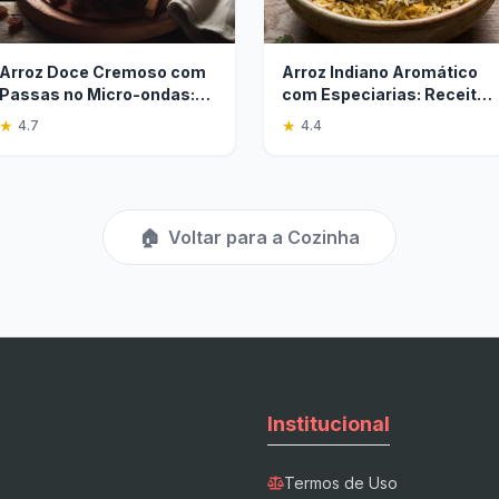
Arroz Doce Cremoso com
Arroz Indiano Aromático
Passas no Micro-ondas:
com Especiarias: Receita
Receita Rápida
Fácil
★
★
4.7
4.4
🏠
Voltar para a Cozinha
Institucional
Termos de Uso