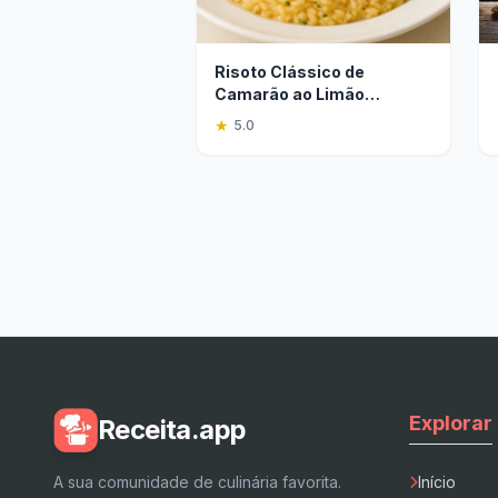
Risoto Clássico de
Camarão ao Limão
Siciliano
★
5.0
Explorar
Receita.app
A sua comunidade de culinária favorita.
Início