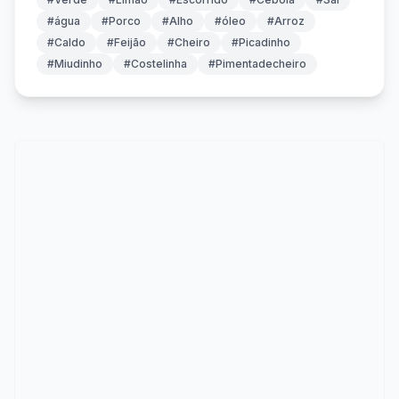
#água
#Porco
#Alho
#óleo
#Arroz
#Caldo
#Feijão
#Cheiro
#Picadinho
#Miudinho
#Costelinha
#Pimentadecheiro