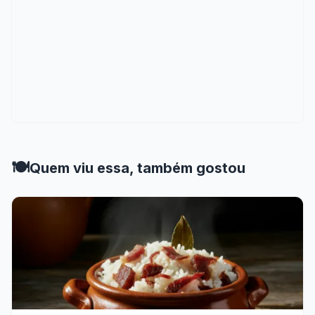
🍽️
Quem viu essa, também gostou