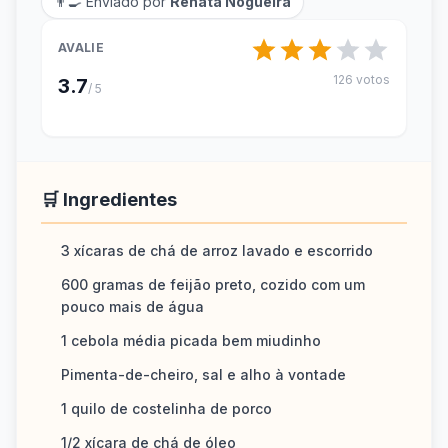
👨‍🍳 Enviado por
Renata Nogueira
AVALIE
126 votos
3.7
/ 5
🛒 Ingredientes
3 xícaras de chá de arroz lavado e escorrido
600 gramas de feijão preto, cozido com um
pouco mais de água
1 cebola média picada bem miudinho
Pimenta-de-cheiro, sal e alho à vontade
1 quilo de costelinha de porco
1/2 xícara de chá de óleo