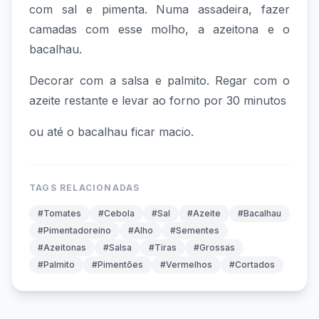
com sal e pimenta. Numa assadeira, fazer
camadas com esse molho, a azeitona e o
bacalhau.
Decorar com a salsa e palmito. Regar com o
azeite restante e levar ao forno por 30 minutos
ou até o bacalhau ficar macio.
TAGS RELACIONADAS
#Tomates
#Cebola
#Sal
#Azeite
#Bacalhau
#Pimentadoreino
#Alho
#Sementes
#Azeitonas
#Salsa
#Tiras
#Grossas
#Palmito
#Pimentões
#Vermelhos
#Cortados