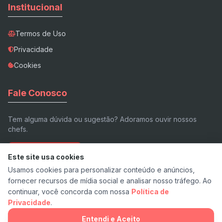
Institucional
Termos de Uso
Privacidade
Cookies
Fale Conosco
Tem alguma dúvida ou sugestão? Adoramos ouvir nossos
chefs.
Enviar E-mail
Este site usa cookies
Usamos cookies para personalizar conteúdo e anúncios,
fornecer recursos de mídia social e analisar nosso tráfego. Ao
continuar, você concorda com nossa
Política de
Privacidade
.
© 2026 Receita.app - Feito com ❤️ e pimenta.
v7.3 Stable
Entendi e Aceito