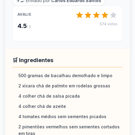
👨‍🍳 Enviado por
Carlos Eduardo Santos
AVALIE
574 votos
4.5
/ 5
🛒 Ingredientes
500 gramas de bacalhau demolhado e limpo
2 xícara chá de palmito em rodelas grossas
4 colher chá de salsa picada
4 colher chá de azeite
4 tomates médios sem sementes picados
2 pimentões vermelhos sem sementes cortados
em tiras