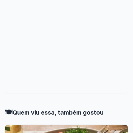
🍽️
Quem viu essa, também gostou