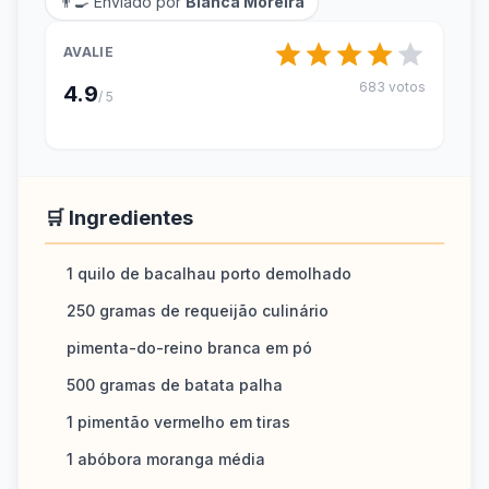
👨‍🍳 Enviado por
Bianca Moreira
AVALIE
683 votos
4.9
/ 5
🛒 Ingredientes
1 quilo de bacalhau porto demolhado
250 gramas de requeijão culinário
pimenta-do-reino branca em pó
500 gramas de batata palha
1 pimentão vermelho em tiras
1 abóbora moranga média