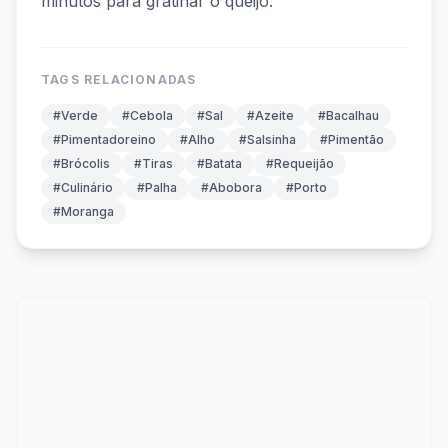
minutos para gratinar o queijo.
TAGS RELACIONADAS
#Verde
#Cebola
#Sal
#Azeite
#Bacalhau
#Pimentadoreino
#Alho
#Salsinha
#Pimentão
#Brócolis
#Tiras
#Batata
#Requeijão
#Culinário
#Palha
#Abobora
#Porto
#Moranga