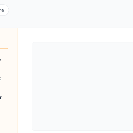
ra
o
s
r