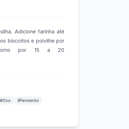
ilha. Adicione farinha até
s biscoitos e polvilhe por
forno por 15 a 20
#Ovo
#Fermento