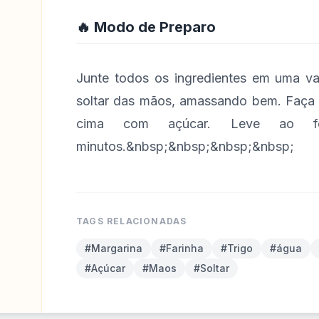
🔥 Modo de Preparo
Junte todos os ingredientes em uma vas
soltar das mãos, amassando bem. Faça o
cima com açúcar. Leve ao 
minutos.&nbsp;&nbsp;&nbsp;&nbsp;
TAGS RELACIONADAS
#Margarina
#Farinha
#Trigo
#água
#Açúcar
#Maos
#Soltar