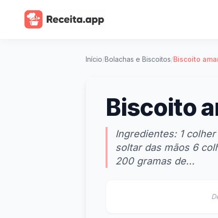
Início
/
Bolachas e Biscoitos
/
Biscoito ama
Biscoito 
Ingredientes: 1 colhe
soltar das mãos 6 col
200 gramas de...
D