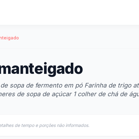
nteigado
amanteigado
r de sopa de fermento em pó Farinha de trigo a
heres de sopa de açúcar 1 colher de chá de ág
etalhes de tempo e porções não informados.