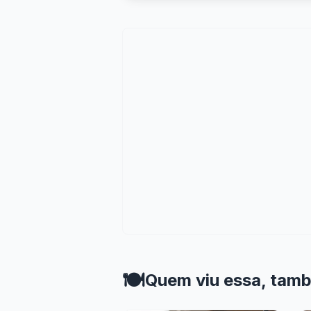
🍽️
Quem viu essa, tam