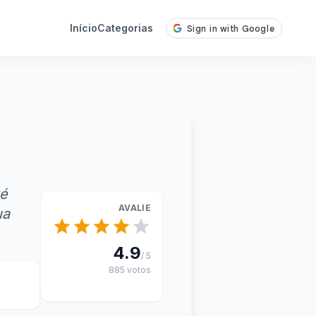
Início
Categorias
té
AVALIE
ua
4.9
/ 5
885 votos