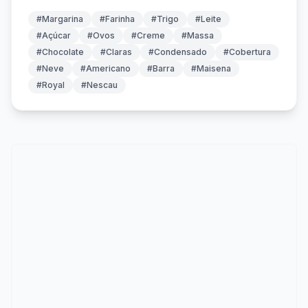
#Margarina
#Farinha
#Trigo
#Leite
#Açúcar
#Ovos
#Creme
#Massa
#Chocolate
#Claras
#Condensado
#Cobertura
#Neve
#Americano
#Barra
#Maisena
#Royal
#Nescau