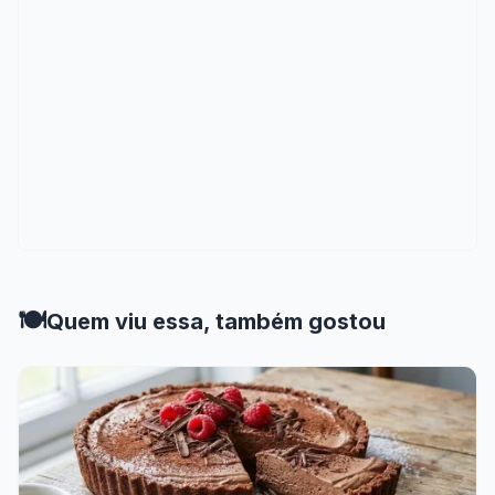
🍽️
Quem viu essa, também gostou