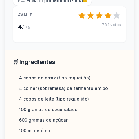
👨‍🍳 Enviado por
Mônica Paula
AVALIE
784 votos
4.1
/ 5
🛒 Ingredientes
4 copos de arroz (tipo requeijão)
4 colher (sobremesa) de fermento em pó
4 copos de leite (tipo requeijão)
100 gramas de coco ralado
600 gramas de açúcar
100 ml de óleo