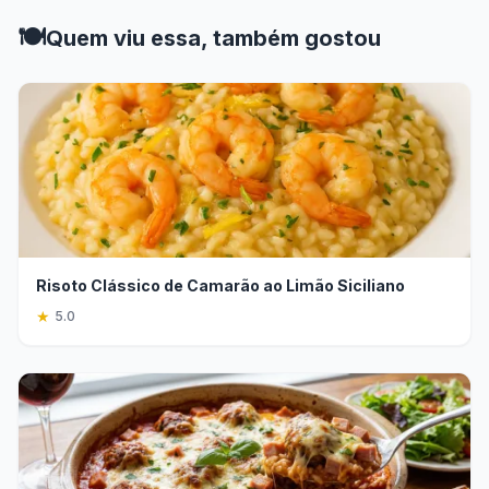
🍽️
Quem viu essa, também gostou
Risoto Clássico de Camarão ao Limão Siciliano
★
5.0