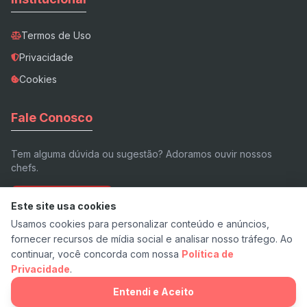
Termos de Uso
Privacidade
Cookies
Fale Conosco
Tem alguma dúvida ou sugestão? Adoramos ouvir nossos
chefs.
Enviar E-mail
Este site usa cookies
Usamos cookies para personalizar conteúdo e anúncios,
fornecer recursos de mídia social e analisar nosso tráfego. Ao
continuar, você concorda com nossa
Política de
Privacidade
.
© 2026 Receita.app - Feito com ❤️ e pimenta.
v7.3 Stable
Entendi e Aceito