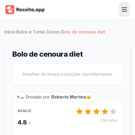
Início
/
Bolos e Tortas Doces
/
Bolo de cenoura diet
Bolo de cenoura diet
Detalhes de tempo e porções não informados.
👨‍🍳 Enviado por
Roberto Martins
AVALIE
219 votos
4.8
/ 5