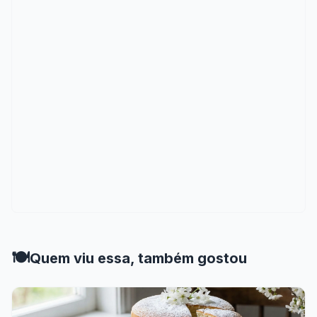
🍽️
Quem viu essa, também gostou