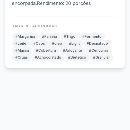
encorpada.Rendimento: 20 porções
TAGS RELACIONADAS
#Margarina
#Farinha
#Trigo
#Fermento
#Leite
#Ovos
#óleo
#Light
#Desnatado
#Massa
#Cobertura
#Adoçante
#Cenouras
#Cruas
#Achocolatado
#Dietetico
#Granular