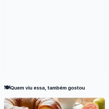
🍽️
Quem viu essa, também gostou