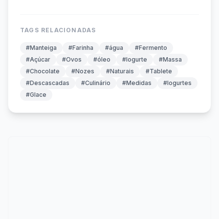
TAGS RELACIONADAS
#Manteiga
#Farinha
#água
#Fermento
#Açúcar
#Ovos
#óleo
#Iogurte
#Massa
#Chocolate
#Nozes
#Naturais
#Tablete
#Descascadas
#Culinário
#Medidas
#Iogurtes
#Glace