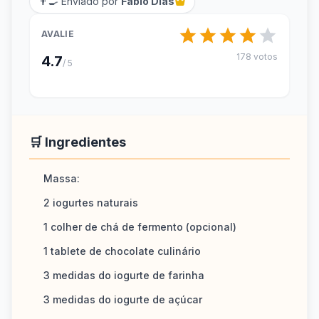
👨‍🍳 Enviado por
Fábio Dias
AVALIE
178 votos
4.7
/ 5
🛒 Ingredientes
Massa:
2 iogurtes naturais
1 colher de chá de fermento (opcional)
1 tablete de chocolate culinário
3 medidas do iogurte de farinha
3 medidas do iogurte de açúcar