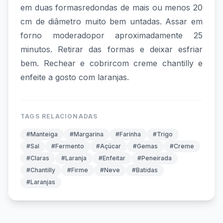
em duas formasredondas de mais ou menos 20
cm de diâmetro muito bem untadas. Assar em
forno moderadopor aproximadamente 25
minutos. Retirar das formas e deixar esfriar
bem. Rechear e cobrircom creme chantilly e
enfeite a gosto com laranjas.
TAGS RELACIONADAS
#Manteiga
#Margarina
#Farinha
#Trigo
#Sal
#Fermento
#Açúcar
#Gemas
#Creme
#Claras
#Laranja
#Enfeitar
#Peneirada
#Chantilly
#Firme
#Neve
#Batidas
#Laranjas