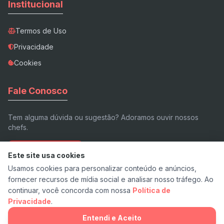
Institucional
Termos de Uso
Privacidade
Cookies
Fale Conosco
Tem alguma dúvida ou sugestão? Adoramos ouvir nossos
chefs.
Enviar E-mail
Este site usa cookies
Usamos cookies para personalizar conteúdo e anúncios,
fornecer recursos de mídia social e analisar nosso tráfego. Ao
continuar, você concorda com nossa
Política de
Privacidade
.
© 2026 Receita.app - Feito com ❤️ e pimenta.
v7.3 Stable
Entendi e Aceito