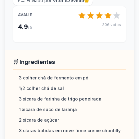
👨‍🍳 Enviado por
Vitor Azevedo
AVALIE
306 votos
4.9
/ 5
🛒 Ingredientes
3 colher chá de fermento em pó
1/2 colher chá de sal
3 xícara de farinha de trigo peneirada
1 xícara de suco de laranja
2 xícara de açúcar
3 claras batidas em neve firme creme chantilly