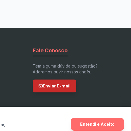
Fale Conosco
Tem alguma dúvida ou sugestão?
Adoramos ouvir nossos chefs.
Enviar E-mail
Entendi e Aceito
ar,
v7.3 Stable