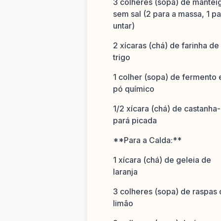
3 colheres (sopa) de mantei
sem sal (2 para a massa, 1 pa
untar)
2 xícaras (chá) de farinha de
trigo
1 colher (sopa) de fermento
pó químico
1/2 xícara (chá) de castanha
pará picada
**Para a Calda:**
1 xícara (chá) de geleia de
laranja
3 colheres (sopa) de raspas
limão