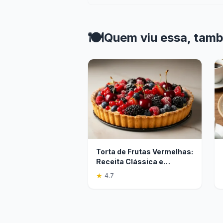
🍽️
Quem viu essa, tam
Torta de Frutas Vermelhas:
Receita Clássica e
Deliciosa
★
4.7