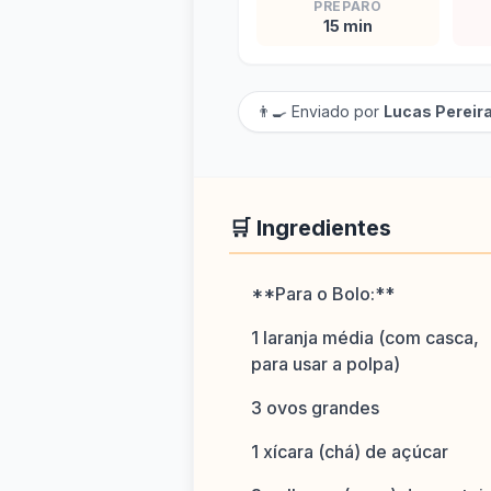
PREPARO
15 min
👨‍🍳 Enviado por
Lucas Pereir
🛒 Ingredientes
**Para o Bolo:**
1 laranja média (com casca,
para usar a polpa)
3 ovos grandes
1 xícara (chá) de açúcar