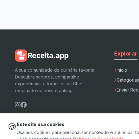
Explorar
Receita.app
A sua comunidade de culinária favorita.
Início
Descubra sabores, compartilhe
Categorias
experiências e torne-se um Chef
Enviar Rec
renomado no nosso ranking.
🍪
Este site usa cookies
Usamos cookies para personalizar conteúdo e anúncios, forn
© 2026 Receita.app - Feito com ❤️ e pimenta.