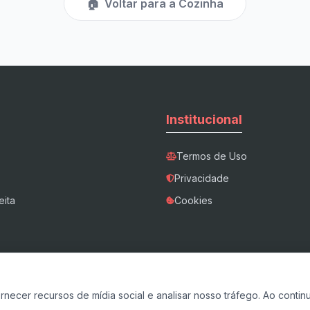
🏠
Voltar para a Cozinha
Institucional
Termos de Uso
Privacidade
eita
Cookies
ecer recursos de mídia social e analisar nosso tráfego. Ao continu