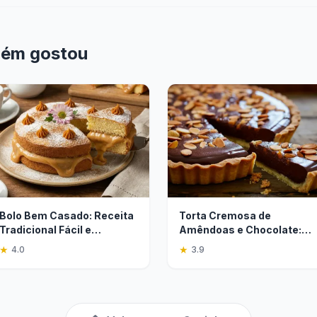
bém gostou
Bolo Bem Casado: Receita
Torta Cremosa de
Tradicional Fácil e
Amêndoas e Chocolate:
Deliciosa
Sobremesa Perfeita
★
★
4.0
3.9