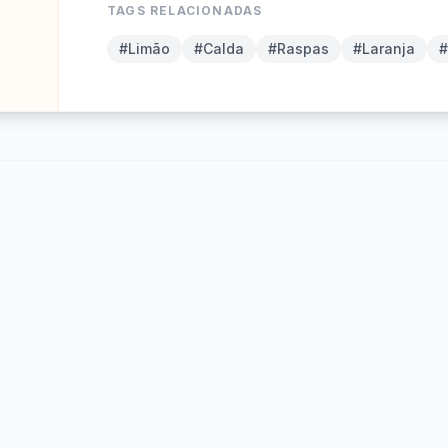
TAGS RELACIONADAS
#Limão
#Calda
#Raspas
#Laranja
#