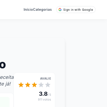
Início
Categorias
o
eceita
AVALIE
e já!
3.8
/ 5
911 votos