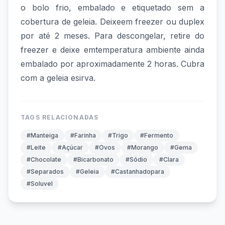
o bolo frio, embalado e etiquetado sem a
cobertura de geleia. Deixeem freezer ou duplex
por até 2 meses. Para descongelar, retire do
freezer e deixe emtemperatura ambiente ainda
embalado por aproximadamente 2 horas. Cubra
com a geleia esirva.
TAGS RELACIONADAS
#Manteiga
#Farinha
#Trigo
#Fermento
#Leite
#Açúcar
#Ovos
#Morango
#Gema
#Chocolate
#Bicarbonato
#Sódio
#Clara
#Separados
#Geleia
#Castanhadopara
#Soluvel