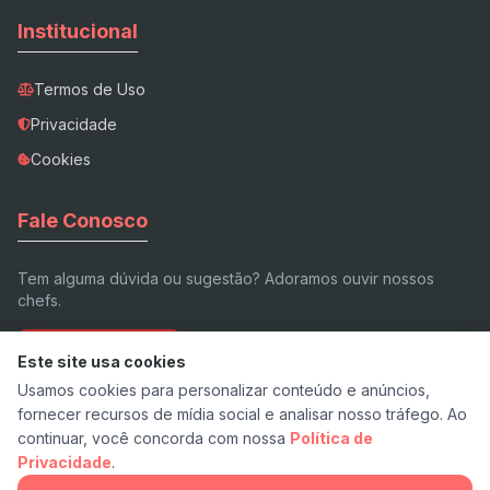
Institucional
Termos de Uso
Privacidade
Cookies
Fale Conosco
Tem alguma dúvida ou sugestão? Adoramos ouvir nossos
chefs.
Enviar E-mail
Este site usa cookies
Usamos cookies para personalizar conteúdo e anúncios,
fornecer recursos de mídia social e analisar nosso tráfego. Ao
continuar, você concorda com nossa
Política de
Privacidade
.
© 2026 Receita.app - Feito com ❤️ e pimenta.