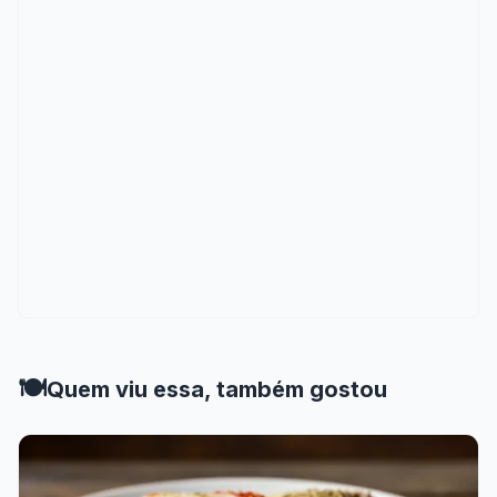
🍽️
Quem viu essa, também gostou