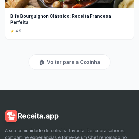
Bife Bourguignon Clássico: Receita Francesa
Perfeita
★
4.9
🏠
Voltar para a Cozinha
Receita.app
A sua comunidade de culinária favorita. Descubra sabores,
compartilhe experiências e torne-se um Chef renomado no