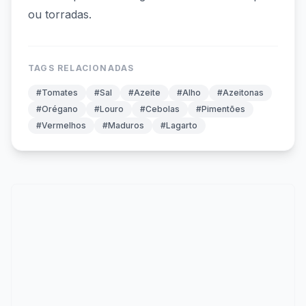
ou torradas.
TAGS RELACIONADAS
#Tomates
#Sal
#Azeite
#Alho
#Azeitonas
#Orégano
#Louro
#Cebolas
#Pimentões
#Vermelhos
#Maduros
#Lagarto