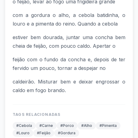
o feijão, levar ao fogo uma frigideira grande
com a gordura o alho, a cebola batidinha, o
louro e a pimenta do reino. Quando a cebola
estiver bem dourada, juntar uma concha bem
cheia de feijão, com pouco caldo. Apertar o
feijão com o fundo da concha e, depois de ter
fervido um pouco, tornar a despejar no
caldeirão. Misturar bem e deixar engrossar o
caldo em fogo brando.
TAGS RELACIONADAS
#Cebola
#Carne
#Porco
#Alho
#Pimenta
#Louro
#Feijão
#Gordura