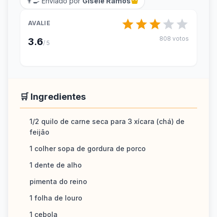
👨‍🍳 Enviado por
Gisele Ramos
AVALIE
808 votos
3.6
/ 5
🛒 Ingredientes
1/2 quilo de carne seca para 3 xícara (chá) de
feijão
1 colher sopa de gordura de porco
1 dente de alho
pimenta do reino
1 folha de louro
1 cebola