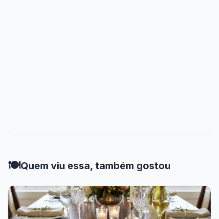
🍽️
Quem viu essa, também gostou