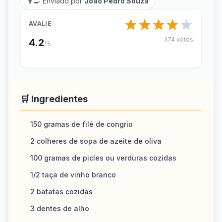
👨‍🍳 Enviado por
João Pedro Souza
AVALIE
374 votos
4.2
/ 5
🛒 Ingredientes
150 gramas de filé de congrio
2 colheres de sopa de azeite de oliva
100 gramas de picles ou verduras cozidas
1/2 taça de vinho branco
2 batatas cozidas
3 dentes de alho