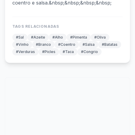
coentro e salsa.&nbsp;&nbsp;&nbsp;&nbsp;
TAGS RELACIONADAS
#Sal
#Azeite
#Alho
#Pimenta
#Oliva
#Vinho
#Branco
#Coentro
#Salsa
#Batatas
#Verduras
#Picles
#Taca
#Congrio