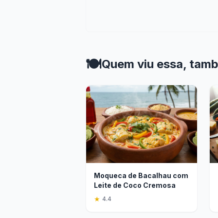
🍽️
Quem viu essa, tam
Moqueca de Bacalhau com
Leite de Coco Cremosa
★
4.4