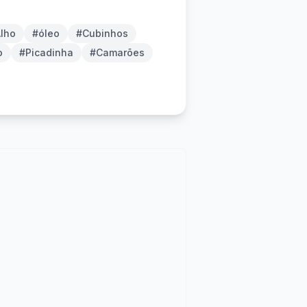
lho
#óleo
#Cubinhos
o
#Picadinha
#Camarões