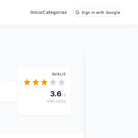
Início
Categorias
AVALIE
3.6
/ 5
946 votos