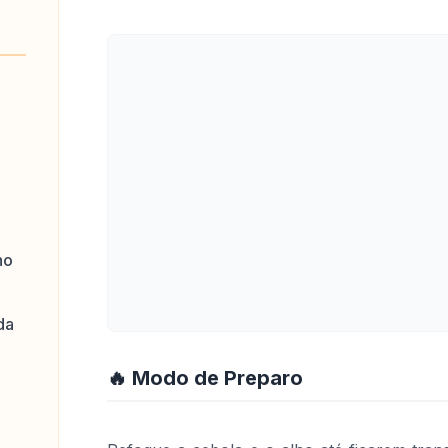
ho
da
🔥 Modo de Preparo