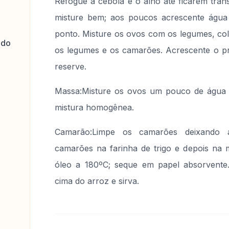
Refogue a cebola e o alho até ficarem tran
misture bem; aos poucos acrescente água
ponto. Misture os ovos com os legumes, col
ado
os legumes e os camarões. Acrescente o pr
reserve.
Massa:Misture os ovos um pouco de água 
mistura homogênea.
Camarão:Limpe os camarões deixando 
camarões na farinha de trigo e depois na 
óleo a 180ºC; seque em papel absorvent
cima do arroz e sirva.