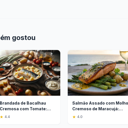
bém gostou
Brandada de Bacalhau
Salmão Assado com Molh
Cremosa com Tomate:
Cremoso de Maracujá:
Receita Fácil
Receita Fácil
★
★
4.4
4.0