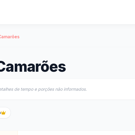
Camarões
 Camarões
etalhes de tempo e porções não informados.
o