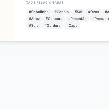
TAGS RELACIONADAS
#Cebolinha
#Cebola
#Sal
#Ovos
#A
#Arroz
#Cenoura
#Pimentão
#Presunt
#Soja
#Gordura
#Capa