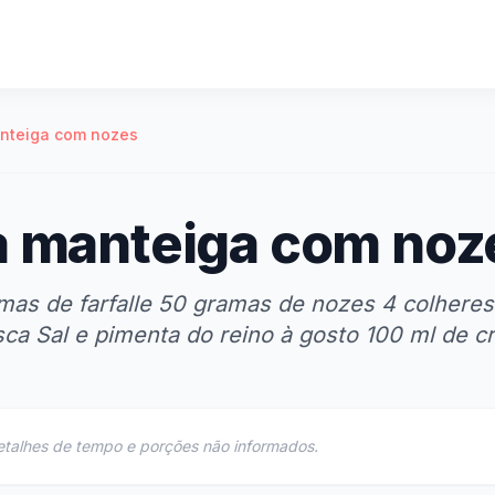
anteiga com nozes
na manteiga com noz
mas de farfalle 50 gramas de nozes 4 colheres
sca Sal e pimenta do reino à gosto 100 ml de 
etalhes de tempo e porções não informados.