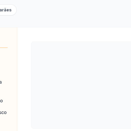
marães
a
to
sco