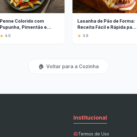
Penne Colorido com
Lasanha de Pão de Forma:
Pupunha, Pimentão e
Receita Fácil e Rápida para
Manjericão Fresco
o Dia a Dia
★
★
4.0
3.9
🏠
Voltar para a Cozinha
Institucional
Termos de Uso