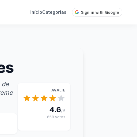
Início
Categorias
es
 de
AVALIE
creme
4.6
/ 5
658 votos