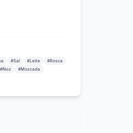
ha
#Sal
#Leite
#Rosca
#Noz
#Moscada