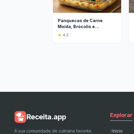
Panquecas de Carne
Moída, Brócolis e
Bechamel no Micro-ondas
★
4.2
Explorar
Receita.app
A sua comunidade de culinária favorita.
Início