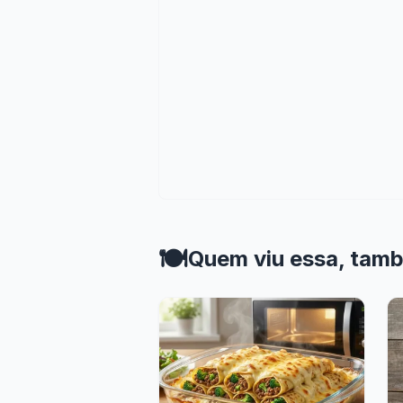
🍽️
Quem viu essa, tam