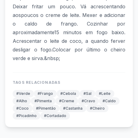
Deixar fritar um pouco. Vá acrescentando
aospoucos o creme de leite. Mexer e adicionar
o caldo de frango. Cozinhar por
aproximadamente15 minutos em fogo baixo.
Acrescentar o leite de coco, a quando ferver
desligar o fogo.Colocar por último o cheiro
verde e sirva.&nbsp;
TAGS RELACIONADAS
#Verde
#Frango
#Cebola
#Sal
#Leite
#Alho
#Pimenta
#Creme
#Cravo
#Caldo
#Coco
#Pimentão
#Castanha
#Cheiro
#Picadinho
#Cortadado