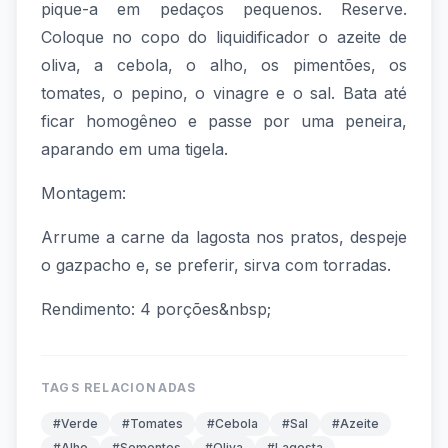
pique-a em pedaços pequenos. Reserve.
Coloque no copo do liquidificador o azeite de
oliva, a cebola, o alho, os pimentões, os
tomates, o pepino, o vinagre e o sal. Bata até
ficar homogêneo e passe por uma peneira,
aparando em uma tigela.
Montagem:
Arrume a carne da lagosta nos pratos, despeje
o gazpacho e, se preferir, sirva com torradas.
Rendimento: 4 porções&nbsp;
TAGS RELACIONADAS
#Verde
#Tomates
#Cebola
#Sal
#Azeite
#Alho
#Sementes
#Oliva
#Lagosta