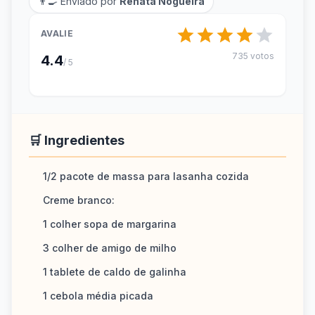
👨‍🍳 Enviado por
Renata Nogueira
AVALIE
735 votos
4.4
/ 5
🛒 Ingredientes
1/2 pacote de massa para lasanha cozida
Creme branco:
1 colher sopa de margarina
3 colher de amigo de milho
1 tablete de caldo de galinha
1 cebola média picada