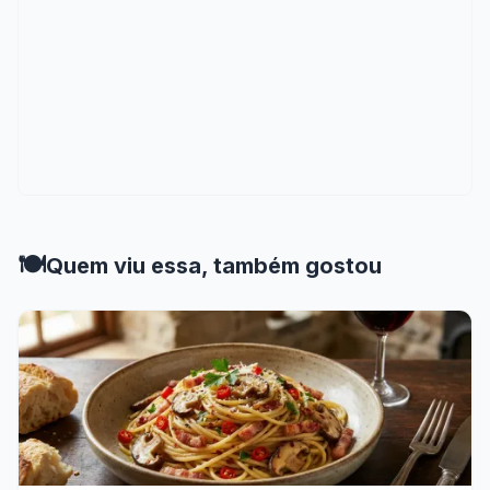
🍽️
Quem viu essa, também gostou