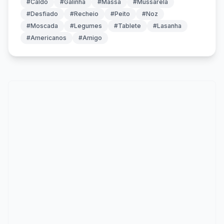
#Caldo
#Galinha
#Massa
#Mussarela
#Desfiado
#Recheio
#Peito
#Noz
#Moscada
#Legumes
#Tablete
#Lasanha
#Americanos
#Amigo