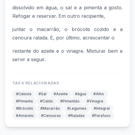
dissolvido em água, o sal e a pimenta a gosto.
Refogar e reservar. Em outro recipiente,
juntar o macarrão, o brócolis cozido e a
cenoura ralada. E, por último, acrescentar o
restante do azeite e o vinagre. Misturar bem e
servir a seguir.
TAGS RELACIONADAS
#Cebola
#Sal
#Azeite
#água
#Alho
#Pimenta
#Caldo
#Pimentão
#Vinagre
#Brócolis
#Macarrão
#Legumes
#Integral
#Amarelo
#Cenouras
#Raladas
#Parafuso