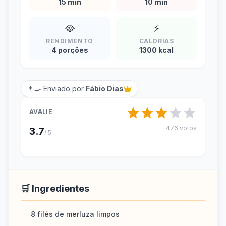
15 min
10 min
🥘
⚡
RENDIMENTO
CALORIAS
4 porções
1300 kcal
👨‍🍳 Enviado por
Fábio Dias
AVALIE
476 votos
3.7
/ 5
🛒 Ingredientes
8 filés de merluza limpos