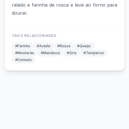
ralado e farinha de rosca e leve ao forno para
dourar.
TAGS RELACIONADAS
#Farinha
#Azeite
#Rosca
#Queijo
#Mostarda
#Mandioca
#Siris
#Temperos
#Comuns