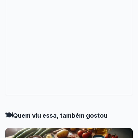
🍽️
Quem viu essa, também gostou