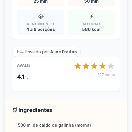
25 min
50 min
🥘
⚡
RENDIMENTO
CALORIAS
4 a 6 porções
580 kcal
👨‍🍳 Enviado por
Aline Freitas
AVALIE
297 votos
4.1
/ 5
🛒 Ingredientes
500 ml de caldo de galinha (morna)