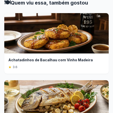
🍽️
Quem viu essa, também gostou
Achatadinhos de Bacalhau com Vinho Madeira
★
3.6