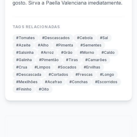
gosto. Sirva a Paella Valenciana imediatamente.
TAGS RELACIONADAS
#Tomates
#Descascados
#Cebola
#Sal
#Azeite
#Alho
#Pimenta
#Sementes
#Salsinha
#Arroz
#Grão
#Morno
#Caldo
#Galinha
#Pimentão
#Tiras
#Camarões
#Crua
#Limpos
#Socados
#Ervilhas
#Descascada
#Cortados
#Frescas
#Longo
#Mexilhões
#Acafrao
#Conchas
#Escorridos
#Fininho
#Oito