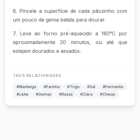
6. Pincele a superfície de cada pãozinho com
um pouco de gema batida para dourar.
7. Leve ao forno pré-aquecido a 180°C por
aproximadamente 20 minutos, ou até que
estejam dourados e assados.
TAGS RELACIONADAS
#Manteiga
#Farinha
#Trigo
#Sal
#Fermento
#Leite
#Gemas
#Rasas
#Clara
#Cheias