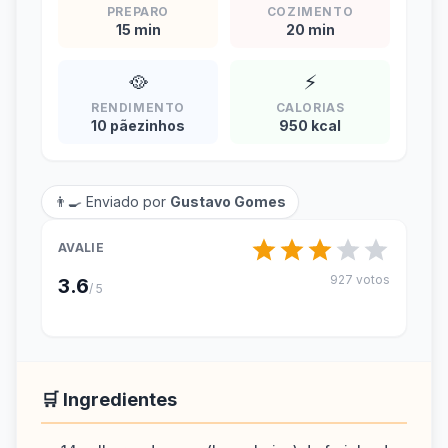
PREPARO
COZIMENTO
15 min
20 min
🥘
⚡
RENDIMENTO
CALORIAS
10 pãezinhos
950 kcal
👨‍🍳 Enviado por
Gustavo Gomes
AVALIE
927 votos
3.6
/ 5
🛒 Ingredientes