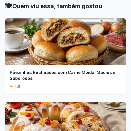
🍽️
Quem viu essa, também gostou
Pãezinhos Recheados com Carne Moída: Macios e
Saborosos
★
4.6