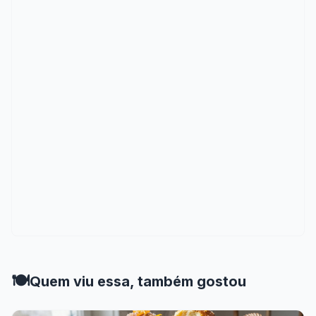
🍽️
Quem viu essa, também gostou