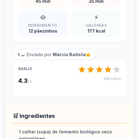
45 min
25 min
🥘
⚡
RENDIMENTO
CALORIAS
12 pãezinhos
177 kcal
👨‍🍳 Enviado por
Márcio Batista
AVALIE
128 votos
4.3
/ 5
🛒 Ingredientes
1 colher (sopa) de fermento biológico seco
instantâneo