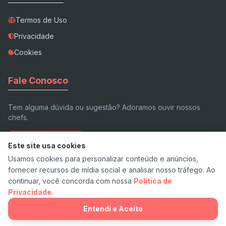
Termos de Uso
Privacidade
Cookies
Fale Conosco
Tem alguma dúvida ou sugestão? Adoramos ouvir nossos
chefs.
Enviar E-mail
Este site usa cookies
Usamos cookies para personalizar conteúdo e anúncios,
fornecer recursos de mídia social e analisar nosso tráfego. Ao
continuar, você concorda com nossa
Política de
Privacidade
.
© 2026 Receita.app - Feito com ❤️ e pimenta.
v7.3 Stable
Entendi e Aceito