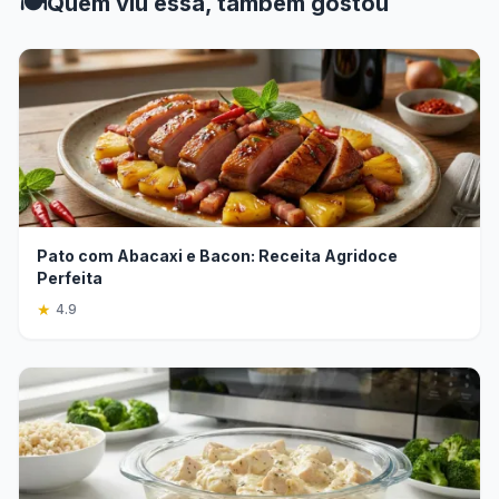
🍽️
Quem viu essa, também gostou
Pato com Abacaxi e Bacon: Receita Agridoce
Perfeita
★
4.9