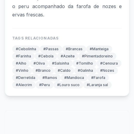
o peru acompanhado da farofa de nozes e
ervas frescas.
TAGS RELACIONADAS
#Cebolinha
#Passas
#Brancas
#Manteiga
#Farinha
#Cebola
#Azeite
#Pimentadoreino
#Alho
#Oliva
#Salsinha
#Tomilho
#Cenoura
#Vinho
#Branco
#Caldo
#Galinha
#Nozes
#Derretida
#Ramos
#Mandioca
#Farofa
#Alecrim
#Peru
#Louro suco
#Laranja sal