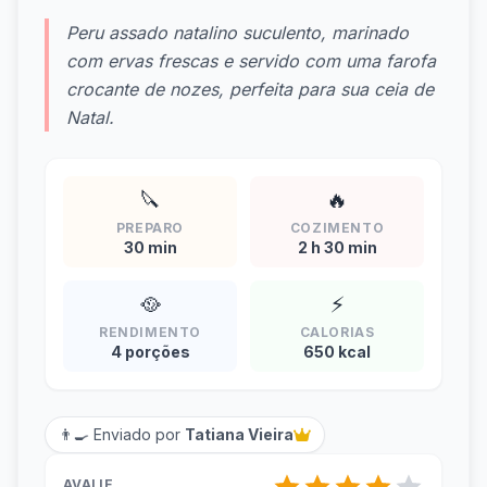
Peru assado natalino suculento, marinado
com ervas frescas e servido com uma farofa
crocante de nozes, perfeita para sua ceia de
Natal.
🔪
🔥
PREPARO
COZIMENTO
30 min
2 h 30 min
🥘
⚡
RENDIMENTO
CALORIAS
4 porções
650 kcal
👨‍🍳 Enviado por
Tatiana Vieira
AVALIE