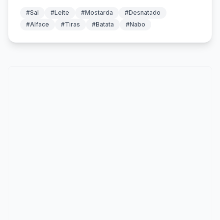
#Sal
#Leite
#Mostarda
#Desnatado
#Alface
#Tiras
#Batata
#Nabo