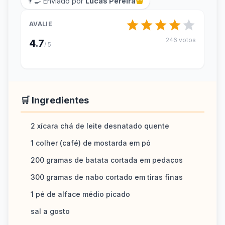
👨‍🍳 Enviado por
Lucas Pereira
AVALIE
246 votos
4.7
/ 5
🛒 Ingredientes
2 xícara chá de leite desnatado quente
1 colher (café) de mostarda em pó
200 gramas de batata cortada em pedaços
300 gramas de nabo cortado em tiras finas
1 pé de alface médio picado
sal a gosto