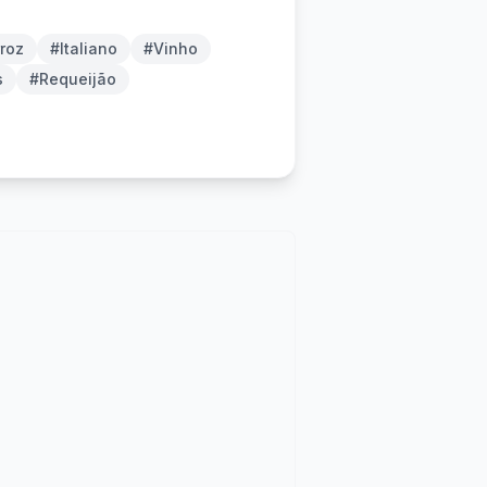
roz
#Italiano
#Vinho
s
#Requeijão