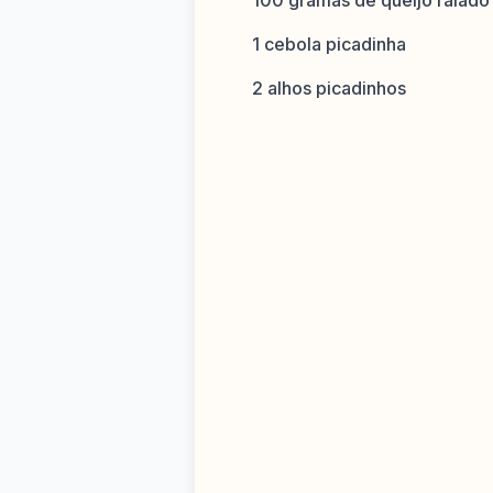
100 gramas de queijo ralado
1 cebola picadinha
2 alhos picadinhos