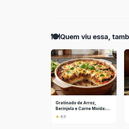
🍽️
Quem viu essa, tam
Gratinado de Arroz,
Berinjela e Carne Moída:
Sabor em Camadas
★
4.0