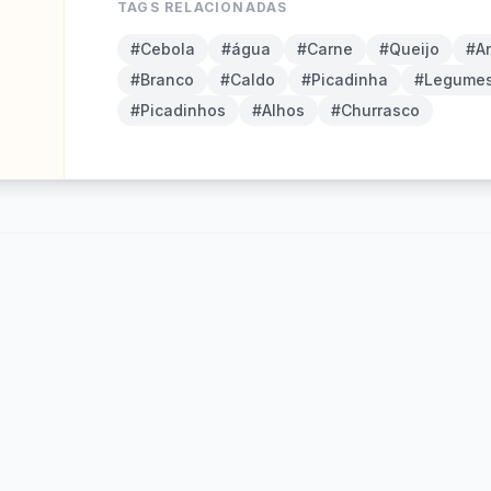
TAGS RELACIONADAS
#Cebola
#água
#Carne
#Queijo
#Ar
#Branco
#Caldo
#Picadinha
#Legume
#Picadinhos
#Alhos
#Churrasco