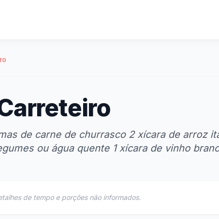
ro
Carreteiro
mas de carne de churrasco 2 xícara de arroz it
legumes ou água quente 1 xícara de vinho branc
etalhes de tempo e porções não informados.