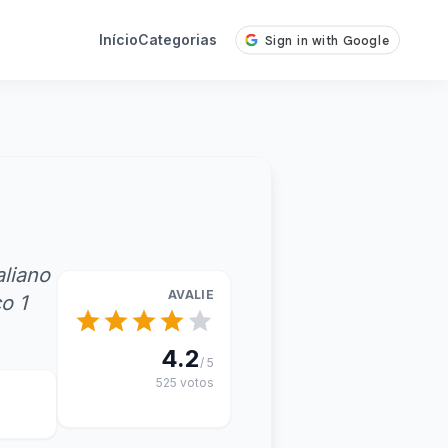
Início
Categorias
aliano
AVALIE
o 1
4.2
/ 5
525 votos