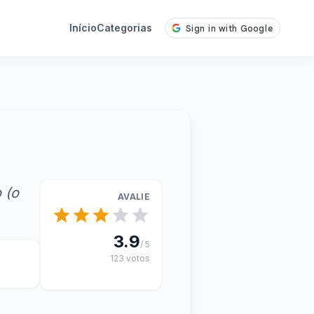
Início
Categorias
 (o
AVALIE
3.9
/ 5
123 votos