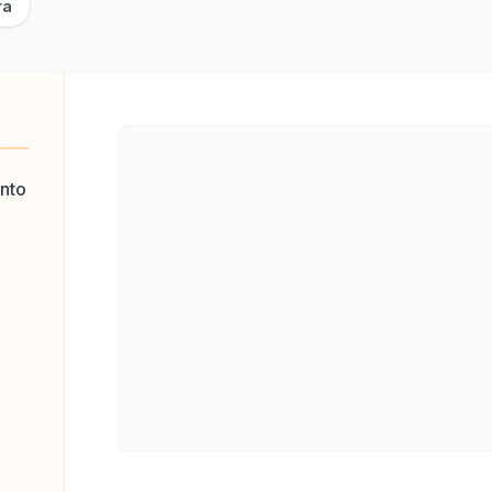
ra
nto