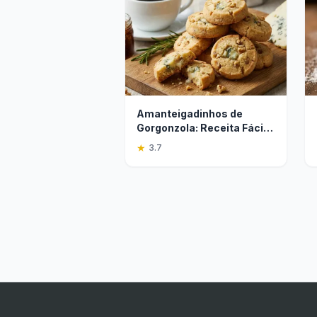
Amanteigadinhos de
Gorgonzola: Receita Fácil e
Deliciosa
★
3.7