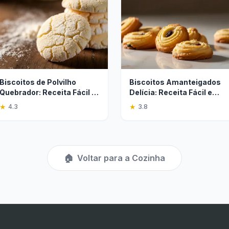
Biscoitos de Polvilho
Biscoitos Amanteigados
Quebrador: Receita Fácil e
Delícia: Receita Fácil e
Crocante
Rápida
★
★
4.3
3.8
🏠
Voltar para a Cozinha