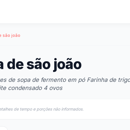
e são joão
 de são joão
res de sopa de fermento em pó Farinha de trigo
leite condensado 4 ovos
etalhes de tempo e porções não informados.