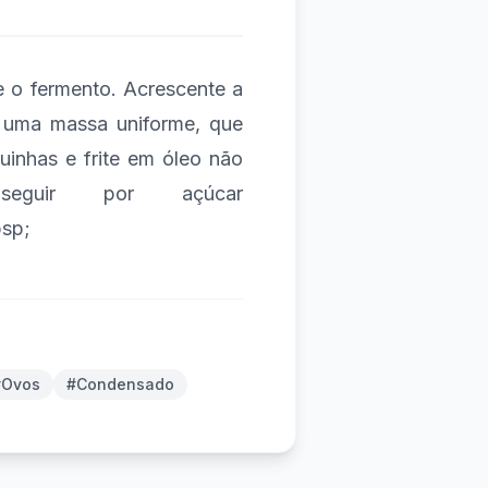
e o fermento. Acrescente a
r uma massa uniforme, que
inhas e frite em óleo não
eguir por açúcar
sp;
#Ovos
#Condensado