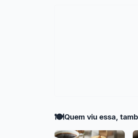
🍽️
Quem viu essa, tam