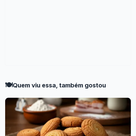
🍽️
Quem viu essa, também gostou