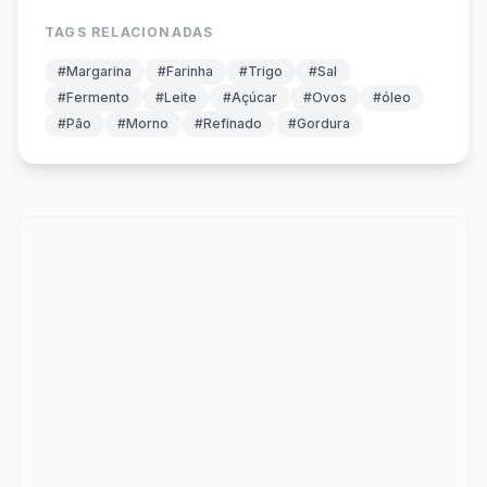
TAGS RELACIONADAS
#Margarina
#Farinha
#Trigo
#Sal
#Fermento
#Leite
#Açúcar
#Ovos
#óleo
#Pão
#Morno
#Refinado
#Gordura