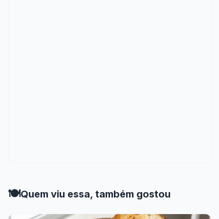
🍽️
Quem viu essa, também gostou