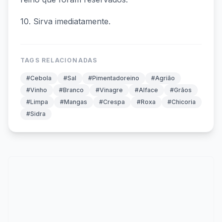
10. Sirva imediatamente.
TAGS RELACIONADAS
#Cebola
#Sal
#Pimentadoreino
#Agrião
#Vinho
#Branco
#Vinagre
#Alface
#Grãos
#Limpa
#Mangas
#Crespa
#Roxa
#Chicoria
#Sidra