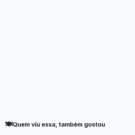
🍽️
Quem viu essa, também gostou