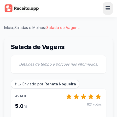
Início
/
Saladas e Molhos
/
Salada de Vagens
Salada de Vagens
Detalhes de tempo e porções não informados.
👨‍🍳 Enviado por
Renata Nogueira
AVALIE
821 votos
5.0
/ 5