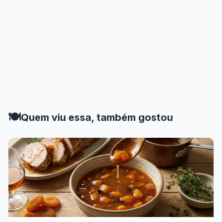
🍽️
Quem viu essa, também gostou