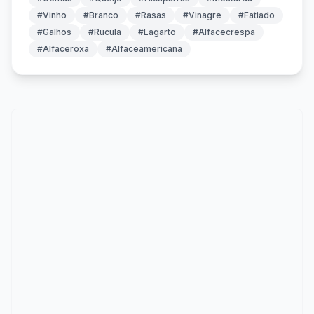
#Vinho
#Branco
#Rasas
#Vinagre
#Fatiado
#Galhos
#Rucula
#Lagarto
#Alfacecrespa
#Alfaceroxa
#Alfaceamericana